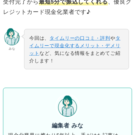
受付完了から
、優良ク
最短5分で振込してくれる
レジットカード現金化業者です♪
今回は、
タイムリーの口コミ・評判
や
タ
イムリーで現金化するメリット・デメリ
みな
ット
など、気になる情報をまとめてご紹
介します！
編集者 みな